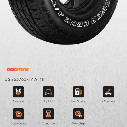
DS 265/65R17 AT411
Comfort
Dry Grip
Fuel Saving
Quietness
Sport Series
Tread Life
Wet Grip