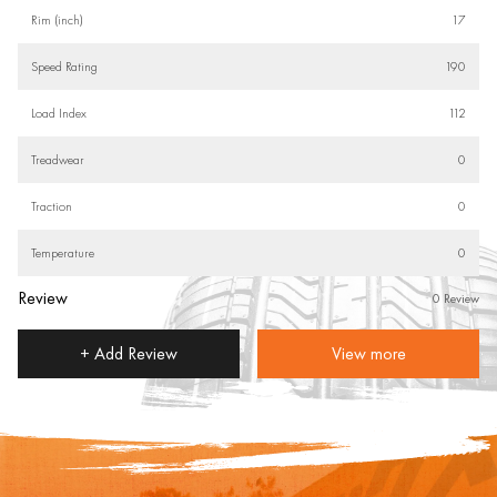
Rim (inch)
17
Speed Rating
190
Load Index
112
Treadwear
0
Traction
0
Temperature
0
Review
0 Review
+ Add Review
View more