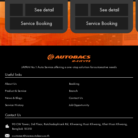
See detail
See detail
Service Booking
Service Booking
JAPAN No.1 Auto Service.offering a one-stop solution for automotive needs
Useful links
About Us
Booking
Product & Service
Branch
News & Blogs
Contact Us
Service History
Job Opportunity
Contact Us
90 CW Tower, 3rd Floor, Ratchadaphisek Rd, Khwaeng Huai Khwang, Khet Huai Khwang,
Bangkok 10310
customer@siamautobacs.co.th