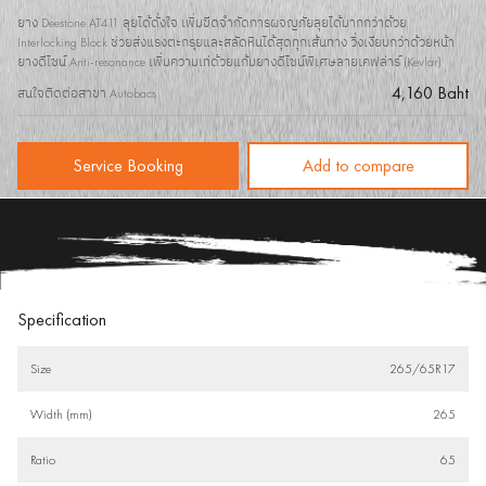
ยาง Deestone AT411 ลุยได้ดั่งใจ เพิ่มขีดจำกัดการผจญภัยลุยได้มากกว่าด้วย
Interlocking Block ช่วยส่งแรงตะกรุยและสลัดหินได้สุดทุกเส้นทาง วิ่งเงียบกว่าด้วยหน้า
ยางดีไซน์ Anti-resonance เพิ่มความเท่ด้วยแก้มยางดีไซน์พิเศษลายเคฟล่าร์ (Kevlar)
4,160 Baht
สนใจติดต่อสาขา Autobacs
Service Booking
Add to compare
Specification
Size
265/65R17
Width (mm)
265
Ratio
65