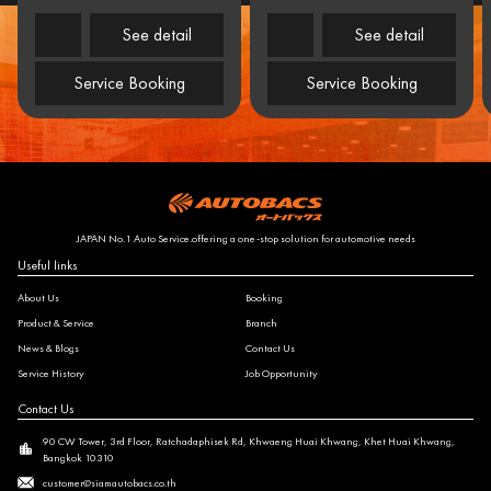
See detail
See detail
Service Booking
Service Booking
JAPAN No.1 Auto Service.offering a one-stop solution for automotive needs
Useful links
About Us
Booking
Product & Service
Branch
News & Blogs
Contact Us
Service History
Job Opportunity
Contact Us
90 CW Tower, 3rd Floor, Ratchadaphisek Rd, Khwaeng Huai Khwang, Khet Huai Khwang,
Bangkok 10310
customer@siamautobacs.co.th