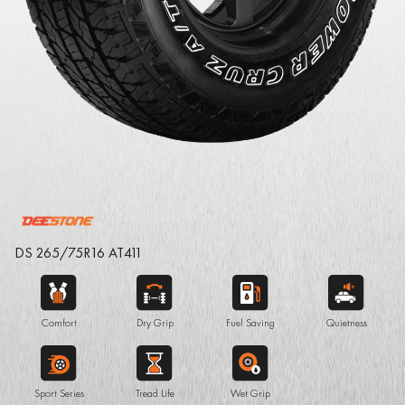
DS 265/75R16 AT411
Comfort
Dry Grip
Fuel Saving
Quietness
Sport Series
Tread Life
Wet Grip