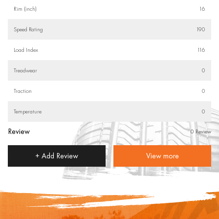
Rim (inch)
16
Speed Rating
190
Load Index
116
Treadwear
0
Traction
0
Temperature
0
Review
0 Review
+ Add Review
View more