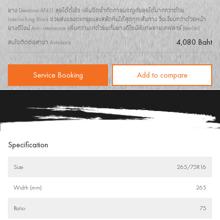
ยาง Deestone AT411 ลุยได้ดั่งใจ เพิ่มขีดจำกัดการผจญภัยลุยได้มากกว่าด้วย
Interlocking Block ช่วยส่งแรงตะกรุยและสลัดหินได้สุดทุกเส้นทาง วิ่งเงียบกว่าด้วยหน้า
ยางดีไซน์ Anti-resonance เพิ่มความเท่ด้วยแก้มยางดีไซน์พิเศษลายเคฟล่าร์ (Kevlar)
4,080 Baht
สนใจติดต่อสาขา Autobacs
Service Booking
Add to compare
Specification
Size
265/75R16
Width (mm)
265
Ratio
75