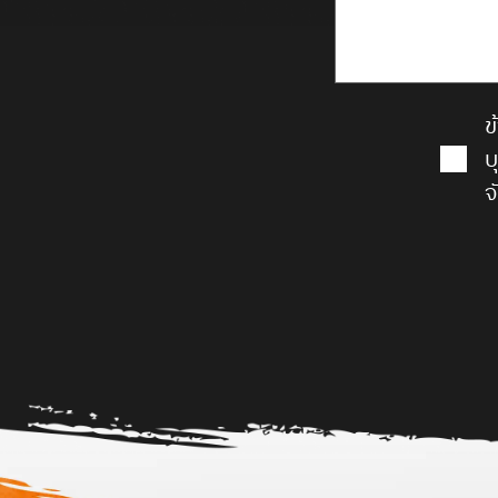
ข
บ
จ