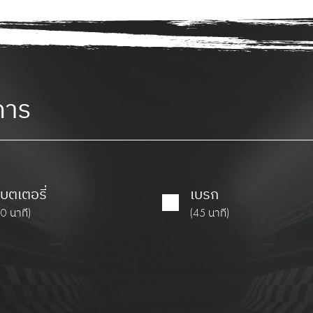
การ
บตเตอรี่
เบรก
30 นาที)
(45 นาที)