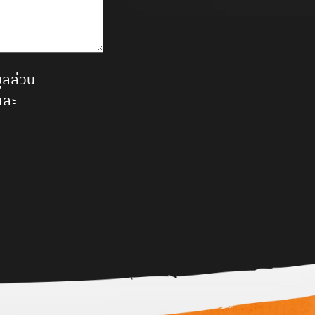
ูลส่วน
และ