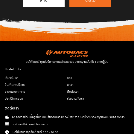
ล้าง
ต่อไป
ออโต้แบคส์ ศูนย์บริการรถยนต์ครบวงจร มาตรฐานอันดับ 1 จากญี่ปุ่น
Useful links
เกี่ยวกับเรา
จอง
สินค้าและบริการ
สาขา
ข่าว และบทความ
ติดต่อเรา
ประวัติการซ่อม
ร่วมงานกับเรา
ติดต่อเรา
90 อาคารซีดับเบิ้ลยู ชั้น3 ถนนรัชดาภิเษก แขวงห้วยขวาง เขตห้วยขวาง กรุงเทพมหานคร 10310
customer@siamautobacs.co.th
เปิดให้บริการทุกวัน ตั้งแต่ 8:00 - 20:00