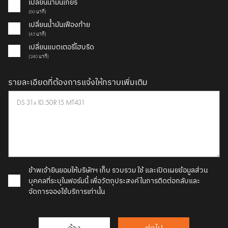
เปลี่ยนน้ำมันเกียร์
(60 นาที)
เปลี่ยนน้ำมันเฟืองท้าย
(45 นาที)
เปลี่ยนแบตเตอรี่ไฮบริด
(240 นาที)
รายละเอียดที่ต้องการแจ้งให้ทราบเพิ่มเติม
ข้าพเจ้ายินยอมให้บริษัทฯ เก็บ รวบรวม ใช้ และเปิดเผยข้อมูลส่วน
บุคคลที่ระบุในฟอร์มนี้ เพื่อวัตถุประสงค์ในการติดต่อกลับและ
จัดการจองใช้บริการเท่านั้น